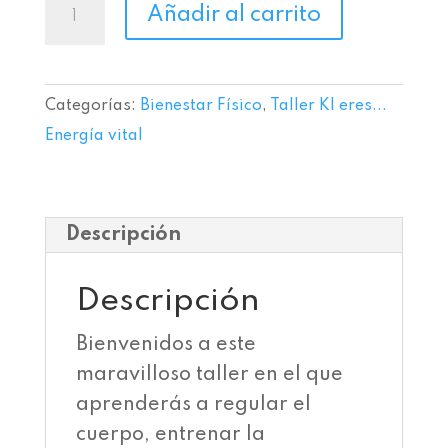
Taller
Añadir al carrito
KI
eres...
Energía
Categorías:
Bienestar Físico
,
Taller KI eres...
vital
Energía vital
cantidad
Descripción
Descripción
Bienvenidos a este
maravilloso taller en el que
aprenderás a regular el
cuerpo, entrenar la